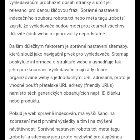
vyhledavačům procházet obsah stránky a určit její
relevanci pro danou klíčovou frázi. Správné nastavení
indexačního souboru robots.txt nebo meta tagu „robots“
zajistí, že vyhledavače budou moci prozkoumat všechny
důležité části webu a ignorovat ty nepodstatné.
Dalším důležitým faktorem je správné nastavení sitemapy,
která slouží jako navigační prvek pro vyhledavače. Sitemap
poskytuje informace o struktuře webu a usnadňuje tak
jeho prozkoumání. Vyhledavače mají rády dobře
organizované weby s jednoduchými URL adresami, proto je
vhodné použít přátelské URL adresy (friendly URLs)
namísto těch generických obsahujících např. ID článku
nebo produktu.
Pokud je web správně indexován, má vyšší šanci na
zobrazení mezi prvními výsledky a tím i na zvýšení
návštěvnosti. Správné nastavení robots.txt, meta tagu
„robots“ a sitemapy jsou proto nezbytné pro úspěšnou