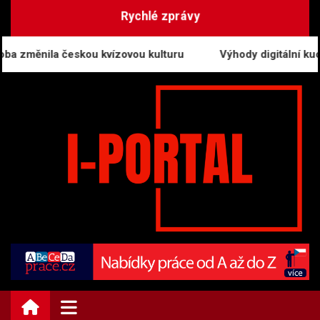
Skip
Rychlé zprávy
to
content
a změnila českou kvízovou kulturu
Výhody digitální kuchař
i-PORTAL.CZ | Zprávy
Informační portál