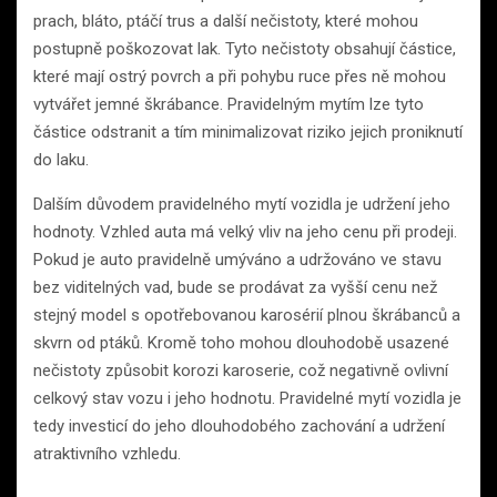
prach, bláto, ptáčí trus a další nečistoty, které mohou
postupně poškozovat lak. Tyto nečistoty obsahují částice,
které mají ostrý povrch a při pohybu ruce přes ně mohou
vytvářet jemné škrábance. Pravidelným mytím lze tyto
částice odstranit a tím minimalizovat riziko jejich proniknutí
do laku.
Dalším důvodem pravidelného mytí vozidla je udržení jeho
hodnoty. Vzhled auta má velký vliv na jeho cenu při prodeji.
Pokud je auto pravidelně umýváno a udržováno ve stavu
bez viditelných vad, bude se prodávat za vyšší cenu než
stejný model s opotřebovanou karosérií plnou škrábanců a
skvrn od ptáků. Kromě toho mohou dlouhodobě usazené
nečistoty způsobit korozi karoserie, což negativně ovlivní
celkový stav vozu i jeho hodnotu. Pravidelné mytí vozidla je
tedy investicí do jeho dlouhodobého zachování a udržení
atraktivního vzhledu.