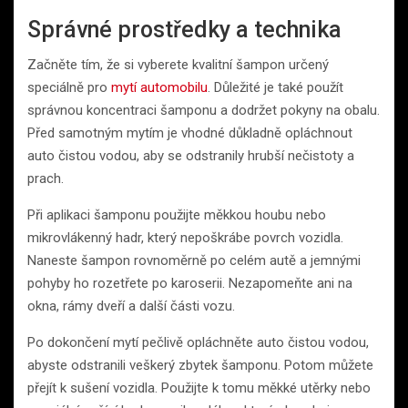
Správné prostředky a technika
Začněte tím, že si vyberete kvalitní šampon určený
speciálně pro
mytí automobilu
. Důležité je také použít
správnou koncentraci šamponu a dodržet pokyny na obalu.
Před samotným mytím je vhodné důkladně opláchnout
auto čistou vodou, aby se odstranily hrubší nečistoty a
prach.
Při aplikaci šamponu použijte měkkou houbu nebo
mikrovlákenný hadr, který nepoškrábe povrch vozidla.
Naneste šampon rovnoměrně po celém autě a jemnými
pohyby ho rozetřete po karoserii. Nezapomeňte ani na
okna, rámy dveří a další části vozu.
Po dokončení mytí pečlivě opláchněte auto čistou vodou,
abyste odstranili veškerý zbytek šamponu. Potom můžete
přejít k sušení vozidla. Použijte k tomu měkké utěrky nebo