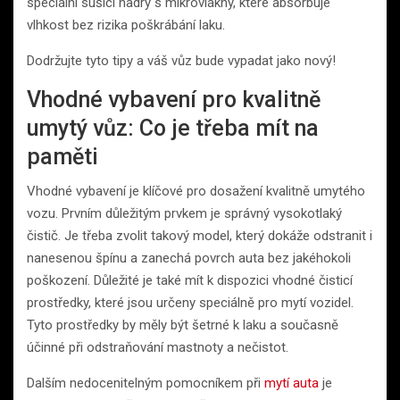
speciální sušící hadry s mikrovlákny, které absorbuje
vlhkost bez rizika poškrábání laku.
Dodržujte tyto tipy a váš vůz bude vypadat jako nový!
Vhodné vybavení pro kvalitně
umytý vůz: Co je třeba mít na
paměti
Vhodné vybavení je klíčové pro dosažení kvalitně umytého
vozu. Prvním důležitým prvkem je správný vysokotlaký
čistič. Je třeba zvolit takový model, který dokáže odstranit i
nanesenou špínu a zanechá povrch auta bez jakéhokoli
poškození. Důležité je také mít k dispozici vhodné čisticí
prostředky, které jsou určeny speciálně pro mytí vozidel.
Tyto prostředky by měly být šetrné k laku a současně
účinné při odstraňování mastnoty a nečistot.
Dalším nedocenitelným pomocníkem při
mytí auta
je