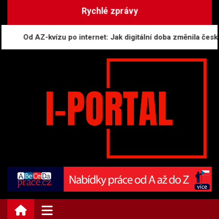
Skip
Rychlé zprávy
to
content
Od AZ-kvízu po internet: Jak digitální doba změnila českou 
i-PORTAL.CZ | Zprávy
Informační portál