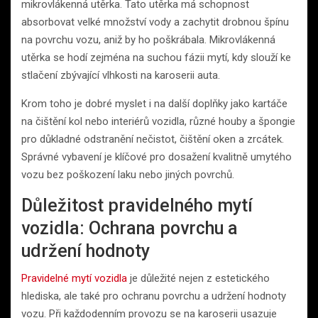
mikrovlákenná utěrka. Tato utěrka má schopnost
absorbovat velké množství vody a zachytit drobnou špínu
na povrchu vozu, aniž by ho poškrábala. Mikrovlákenná
utěrka se hodí zejména na suchou fázii mytí, kdy slouží ke
stlačení zbývající vlhkosti na karoserii auta.
Krom toho je dobré myslet i na další doplňky jako kartáče
na čištění kol nebo interiérů vozidla, různé houby a špongie
pro důkladné odstranění nečistot, čištění oken a zrcátek.
Správné vybavení je klíčové pro dosažení kvalitně umytého
vozu bez poškození laku nebo jiných povrchů.
Důležitost pravidelného mytí
vozidla: Ochrana povrchu a
udržení hodnoty
Pravidelné mytí vozidla
je důležité nejen z estetického
hlediska, ale také pro ochranu povrchu a udržení hodnoty
vozu. Při každodenním provozu se na karoserii usazuje