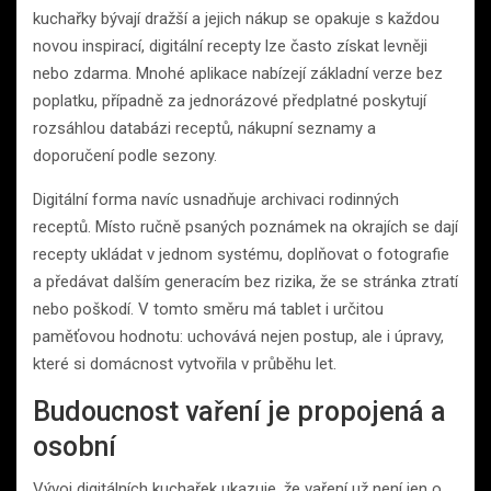
kuchařky bývají dražší a jejich nákup se opakuje s každou
novou inspirací, digitální recepty lze často získat levněji
nebo zdarma. Mnohé aplikace nabízejí základní verze bez
poplatku, případně za jednorázové předplatné poskytují
rozsáhlou databázi receptů, nákupní seznamy a
doporučení podle sezony.
Digitální forma navíc usnadňuje archivaci rodinných
receptů. Místo ručně psaných poznámek na okrajích se dají
recepty ukládat v jednom systému, doplňovat o fotografie
a předávat dalším generacím bez rizika, že se stránka ztratí
nebo poškodí. V tomto směru má tablet i určitou
paměťovou hodnotu: uchovává nejen postup, ale i úpravy,
které si domácnost vytvořila v průběhu let.
Budoucnost vaření je propojená a
osobní
Vývoj digitálních kuchařek ukazuje, že vaření už není jen o