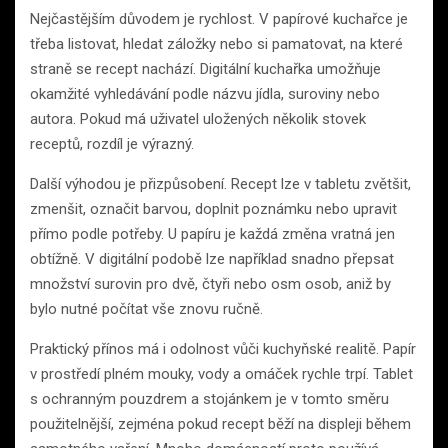
Nejčastějším důvodem je rychlost. V papírové kuchařce je
třeba listovat, hledat záložky nebo si pamatovat, na které
straně se recept nachází. Digitální kuchařka umožňuje
okamžité vyhledávání podle názvu jídla, suroviny nebo
autora. Pokud má uživatel uložených několik stovek
receptů, rozdíl je výrazný.
Další výhodou je přizpůsobení. Recept lze v tabletu zvětšit,
zmenšit, označit barvou, doplnit poznámku nebo upravit
přímo podle potřeby. U papíru je každá změna vratná jen
obtížně. V digitální podobě lze například snadno přepsat
množství surovin pro dvě, čtyři nebo osm osob, aniž by
bylo nutné počítat vše znovu ručně.
Praktický přínos má i odolnost vůči kuchyňské realitě. Papír
v prostředí plném mouky, vody a omáček rychle trpí. Tablet
s ochranným pouzdrem a stojánkem je v tomto směru
použitelnější, zejména pokud recept běží na displeji během