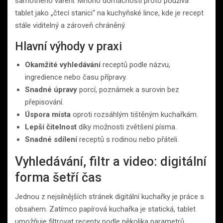
samotného vaření. Mnoho domácností proto používá
tablet jako „čtecí stanici“ na kuchyňské lince, kde je recept
stále viditelný a zároveň chráněný.
Hlavní výhody v praxi
Okamžité vyhledávání
receptů podle názvu,
ingredience nebo času přípravy.
Snadné úpravy
porcí, poznámek a surovin bez
přepisování.
Úspora místa
oproti rozsáhlým tištěným kuchařkám.
Lepší čitelnost
díky možnosti zvětšení písma.
Snadné sdílení
receptů s rodinou nebo přáteli.
Vyhledávání, filtr a video: digitální
forma šetří čas
Jednou z nejsilnějších stránek digitální kuchařky je práce s
obsahem. Zatímco papírová kuchařka je statická, tablet
umožňuje filtrovat recepty podle několika parametrů