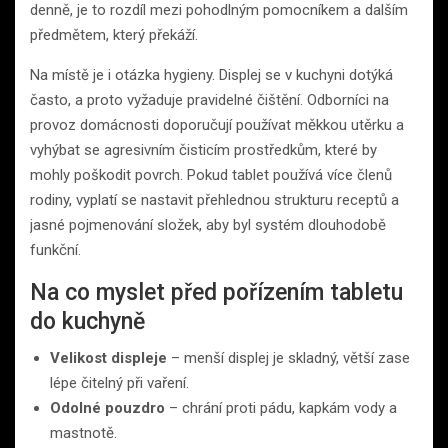
denně, je to rozdíl mezi pohodlným pomocníkem a dalším
předmětem, který překáží.
Na místě je i otázka hygieny. Displej se v kuchyni dotýká
často, a proto vyžaduje pravidelné čištění. Odborníci na
provoz domácnosti doporučují používat měkkou utěrku a
vyhýbat se agresivním čisticím prostředkům, které by
mohly poškodit povrch. Pokud tablet používá více členů
rodiny, vyplatí se nastavit přehlednou strukturu receptů a
jasné pojmenování složek, aby byl systém dlouhodobě
funkční.
Na co myslet před pořízením tabletu
do kuchyně
Velikost displeje
– menší displej je skladný, větší zase
lépe čitelný při vaření.
Odolné pouzdro
– chrání proti pádu, kapkám vody a
mastnotě.