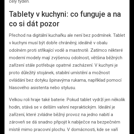
celý týden.
Tablety v kuchyni: co funguje a na
co si dát pozor
Přechod na digitální kuchařku ale není bez podmínek. Tablet
v kuchyni musí být dobře chráněný, ideálně v obalu
odolném proti stříkající vodě a mastnotě. Zatímco některé
moderní modely mají zvýšenou odolnost, většina běžných
zařízení stále potřebuje opatrné zacházení. V kuchyni je
proto důležitý stojánek, stabilní umístění a možnost
ovládání bez dotyku špinavýma rukama, například pomocí
hlasového asistenta nebo stylusu.
Velkou roli hraje také baterie. Pokud tablet vydrží jen několik
hodin, stává se v delším vaření nepraktickým. Ideální je
zařízení, které zvládne běžný provoz na jedno nabití a
zároveň se dá snadno připojit k nabíječce na bezpečném
místě mimo pracovní plochu. V domácnosti, kde se vaří