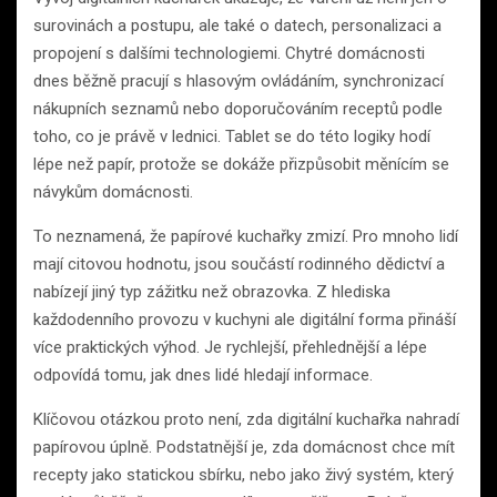
surovinách a postupu, ale také o datech, personalizaci a
propojení s dalšími technologiemi. Chytré domácnosti
dnes běžně pracují s hlasovým ovládáním, synchronizací
nákupních seznamů nebo doporučováním receptů podle
toho, co je právě v lednici. Tablet se do této logiky hodí
lépe než papír, protože se dokáže přizpůsobit měnícím se
návykům domácnosti.
To neznamená, že papírové kuchařky zmizí. Pro mnoho lidí
mají citovou hodnotu, jsou součástí rodinného dědictví a
nabízejí jiný typ zážitku než obrazovka. Z hlediska
každodenního provozu v kuchyni ale digitální forma přináší
více praktických výhod. Je rychlejší, přehlednější a lépe
odpovídá tomu, jak dnes lidé hledají informace.
Klíčovou otázkou proto není, zda digitální kuchařka nahradí
papírovou úplně. Podstatnější je, zda domácnost chce mít
recepty jako statickou sbírku, nebo jako živý systém, který