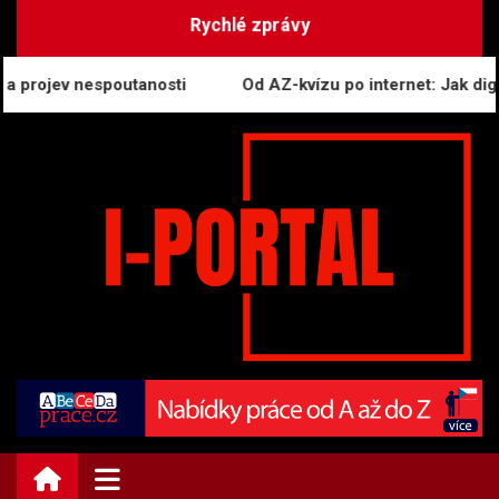
Skip
Rychlé zprávy
to
content
ojev nespoutanosti
Od AZ-kvízu po internet: Jak digitální
i-PORTAL.CZ | Zprávy
Informační portál