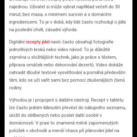
najednou. Uživatel si může vybrat například večeři do 30
minut, bez masa, s minimem surovin a s domácími
ingrediencemi. To je v době, kdy lidé často rozhodují o jídle
na poslední chvíli, zásadní výhoda.
Digitální
recepty jídel
navíc často obsahují fotografie
jednotlivých kroků nebo video návod. To je důležité
zejména u složitějších technik, jako je práce s těstem,
příprava omáček nebo dekorování dezertů. Video dokáže
nahradit dlouhé textové vysvětlování a pomáhá především
těm, kdo se učí vařit sami bez pomoci zkušenějších členů
rodiny.
Výhodou je i propojení s dalšími nástroji. Recept v tabletu
lze často jedním kliknutím převést do nákupního seznamu,
uložit do oblíbených nebo poslat další osobě v
domácnosti. V praxi to znamená méně zapomenutých
položek v obchodě a menší chaos při plánování jídel na