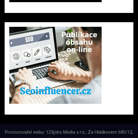
Provozovatel webu: 123jobs Media s.r.o., Za Hládkovem 680/12,