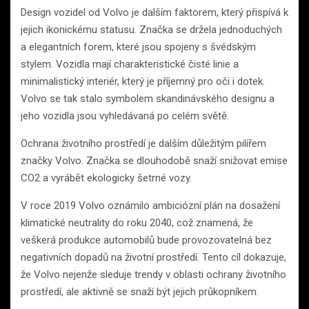
Design vozidel od Volvo je dalším faktorem, který přispívá k
jejich ikonickému statusu. Značka se držela jednoduchých
a elegantních forem, které jsou spojeny s švédským
stylem. Vozidla mají charakteristické čisté linie a
minimalistický interiér, který je příjemný pro oči i dotek.
Volvo se tak stalo symbolem skandinávského designu a
jeho vozidla jsou vyhledávaná po celém světě.
Ochrana životního prostředí je dalším důležitým pilířem
značky Volvo. Značka se dlouhodobě snaží snižovat emise
CO2 a vyrábět ekologicky šetrné vozy.
V roce 2019 Volvo oznámilo ambiciózní plán na dosažení
klimatické neutrality do roku 2040, což znamená, že
veškerá produkce automobilů bude provozovatelná bez
negativních dopadů na životní prostředí. Tento cíl dokazuje,
že Volvo nejenže sleduje trendy v oblasti ochrany životního
prostředí, ale aktivně se snaží být jejich průkopníkem.