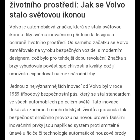
životního prostředí: Jak se Volvo
stalo světovou ikonou
Volvo je automobilová značka, která se stala světovou
ikonou díky svému inovačnímu přístupu k designu a
ochraně životního prostředí. Od samého začátku se Volvo
zaměřovalo na výrobu bezpečných vozidel s moderním
designem, což bylo pro tehdejší dobu revoluční. Značka si
brzy vybudovala pověst spolehlivosti a kvality, což jí
umožnilo expandovat na mezinárodní trhy.
Jednou z nejvýznamnějších inovací od Volvo byl v roce
1959 tříbodový bezpečnostní pás, který se stal standardem
ve všech automobilech po celém světě. Tato inovace
dokázala zachránit mnoho lidských životů a posunula tak
bezpečnost silničního provozu na novou úroveň. Dalšími
inovačními prvky jsou například systém proti smrtelné
únavě u řidiče či technologie automatické nouzové brzdy.