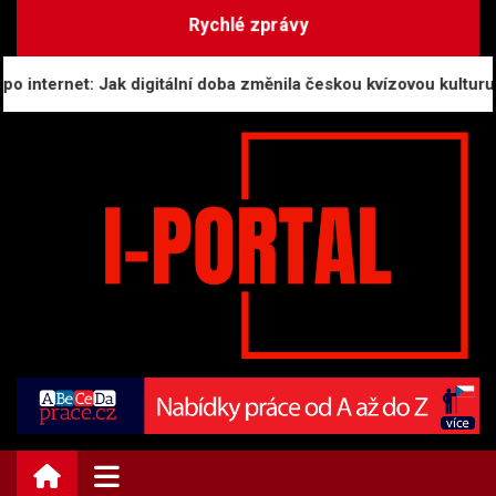
Skip
Rychlé zprávy
to
content
nternet: Jak digitální doba změnila českou kvízovou kulturu
i-PORTAL.CZ | Zprávy
Informační portál