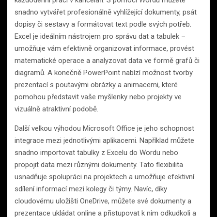
každodenní práci v kanceláři. S pomocí Wordu můžete
snadno vytvářet profesionálně vyhlížející dokumenty, psát
dopisy či sestavy a formátovat text podle svých potřeb.
Excel je ideálním nástrojem pro správu dat a tabulek –
umožňuje vám efektivně organizovat informace, provést
matematické operace a analyzovat data ve formě grafů či
diagramů. A konečně PowerPoint nabízí možnost tvorby
prezentací s poutavými obrázky a animacemi, které
pomohou představit vaše myšlenky nebo projekty ve
vizuálně atraktivní podobě.
Další velkou výhodou Microsoft Office je jeho schopnost
integrace mezi jednotlivými aplikacemi. Například můžete
snadno importovat tabulky z Excelu do Wordu nebo
propojit data mezi různými dokumenty. Tato flexibilita
usnadňuje spolupráci na projektech a umožňuje efektivní
sdílení informací mezi kolegy či týmy. Navíc, díky
cloudovému uložišti OneDrive, můžete své dokumenty a
prezentace ukládat online a přistupovat k nim odkudkoli a