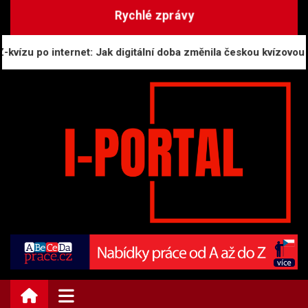
Skip
Rychlé zprávy
to
content
zu po internet: Jak digitální doba změnila českou kvízovou kult
i-PORTAL.CZ | Zprávy
Informační portál