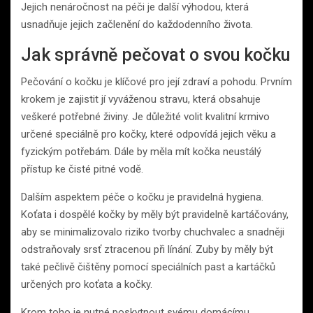
Jejich nenáročnost na péči je další výhodou, která
usnadňuje jejich začlenění do každodenního života.
Jak správně pečovat o svou kočku
Pečování o kočku je klíčové pro její zdraví a pohodu. Prvním
krokem je zajistit jí vyváženou stravu, která obsahuje
veškeré potřebné živiny. Je důležité volit kvalitní krmivo
určené speciálně pro kočky, které odpovídá jejich věku a
fyzickým potřebám. Dále by měla mít kočka neustálý
přístup ke čisté pitné vodě.
Dalším aspektem péče o kočku je pravidelná hygiena.
Koťata i dospělé kočky by měly být pravidelně kartáčovány,
aby se minimalizovalo riziko tvorby chuchvalec a snadněji
odstraňovaly srsť ztracenou při línání. Zuby by měly být
také pečlivě čištěny pomocí speciálních past a kartáčků
určených pro koťata a kočky.
Krom toho je nutné poskytnout svému domácímu