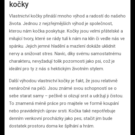
kočky
Vlastnictví kočky přináší mnoho výhod a radostí do našeho
života. Jednou z nejzřejmějších výhod je společnost,
kterou nám kočka poskytuje. Kočky jsou velmi přátelské a
milující tvory, které se rády tulí k nám na klín či vedle nás ve
spánku. Jejich jemné hladění a mazlení dokáže uklidnit
nervy a snižovat stres. Navíc, díky svému samostatnému
charakteru, nevyžadují tolik pozornosti jako psi, což je
ideální pro ty z nás s hektickým životním stylem.
Další výhodou vlastnictví kočky je fakt, že jsou relativně
nenáročné na péči. Jsou známé svou schopností se o
sebe starat samy – pečlivě si olizují srst a udržují ji čistou.
To znamená méně práce pro majitele ve formě koupání
nebo pravidelných úprav srsti. Kočka také nepotřebuje
denním venkovní procházky jako pes; stačit jim bude
dostatek prostoru doma ke šplhání a hrám.