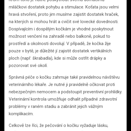
miláčkovi dostatek pohybu a stimulace. Koťata jsou velmi
hravá stvoření, proto jim musíme zajistit dostatek hraček,
na kterých si mohou hrát a cvičit své lovecké dovednosti.
Dospívajícím i dospělým kočkám je vhodné poskytnout
možnost venčení na zahradě nebo balkoně, pokud to
prostředí a okolnosti dovolují. V případě, že kočka žije
pouze v bytě, je důležité jí zajistit dostatek vertikálních
ploch (např. škrabadla), kde si může ostřit drápky a
pozorovat své okolí.
Správná péče o kočku zahrnuje také pravidelnou návštěvu
veterinárního lékaře. Je nutné ji pravidelně očkovat proti
nebezpečným nemocem a podstoupit preventivní prohlídky.
Veterinární kontrola umožňuje odhalit případné zdravotní
problémy v raném stadiu a zabránit jejich vážným
komplikacím.
Celkově lze říci, že pečování o kočku vyžaduje lásku,