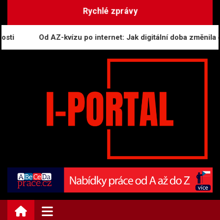
Skip
Rychlé zprávy
to
content
i
Od AZ-kvízu po internet: Jak digitální doba změnila čes
i-PORTAL.CZ | Zprávy
Informační portál