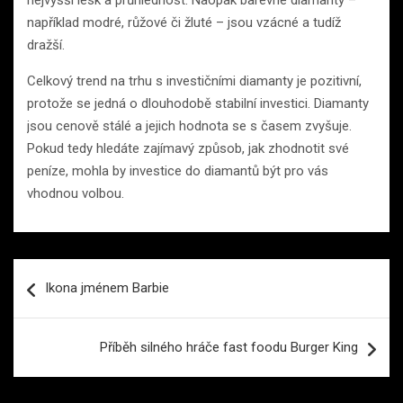
nejvyšší lesk a průhlednost. Naopak barevné diamanty –
například modré, růžové či žluté – jsou vzácné a tudíž
dražší.
Celkový trend na trhu s investičními diamanty je pozitivní,
protože se jedná o dlouhodobě stabilní investici. Diamanty
jsou cenově stálé a jejich hodnota se s časem zvyšuje.
Pokud tedy hledáte zajímavý způsob, jak zhodnotit své
peníze, mohla by investice do diamantů být pro vás
vhodnou volbou.
Navigace
Ikona jménem Barbie
pro
příspěvek
Příběh silného hráče fast foodu Burger King