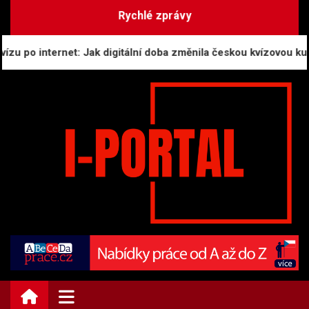
Skip
Rychlé zprávy
to
content
 po internet: Jak digitální doba změnila českou kvízovou kultur
i-PORTAL.CZ | Zprávy
Informační portál