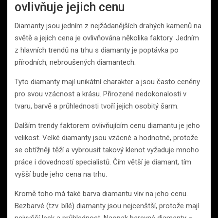
ovlivňuje jejich cenu
Diamanty jsou jedním z nejžádanějších drahých kamenů na
světě a jejich cena je ovlivňována několika faktory. Jedním
z hlavních trendů na trhu s diamanty je poptávka po
přírodních, nebroušených diamantech.
Tyto diamanty mají unikátní charakter a jsou často ceněny
pro svou vzácnost a krásu. Přirozené nedokonalosti v
tvaru, barvě a průhlednosti tvoří jejich osobitý šarm.
Dalším trendy faktorem ovlivňujícím cenu diamantu je jeho
velikost. Velké diamanty jsou vzácné a hodnotné, protože
se obtížněji těží a vybrousit takový klenot vyžaduje mnoho
práce i dovedností specialistů. Čím větší je diamant, tím
vyšší bude jeho cena na trhu.
Kromě toho má také barva diamantu vliv na jeho cenu.
Bezbarvé (tzv. bílé) diamanty jsou nejcenštší, protože mají