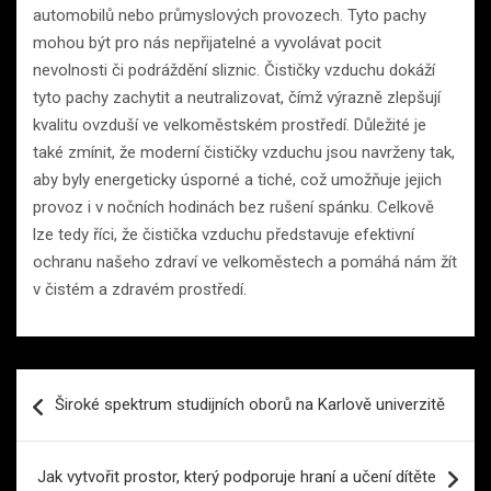
automobilů nebo průmyslových provozech. Tyto pachy
mohou být pro nás nepřijatelné a vyvolávat pocit
nevolnosti či podráždění sliznic. Čističky vzduchu dokáží
tyto pachy zachytit a neutralizovat, čímž výrazně zlepšují
kvalitu ovzduší ve velkoměstském prostředí. Důležité je
také zmínit, že moderní čističky vzduchu jsou navrženy tak,
aby byly energeticky úsporné a tiché, což umožňuje jejich
provoz i v nočních hodinách bez rušení spánku. Celkově
lze tedy říci, že čistička vzduchu představuje efektivní
ochranu našeho zdraví ve velkoměstech a pomáhá nám žít
v čistém a zdravém prostředí.
Navigace
Široké spektrum studijních oborů na Karlově univerzitě
pro
příspěvek
Jak vytvořit prostor, který podporuje hraní a učení dítěte