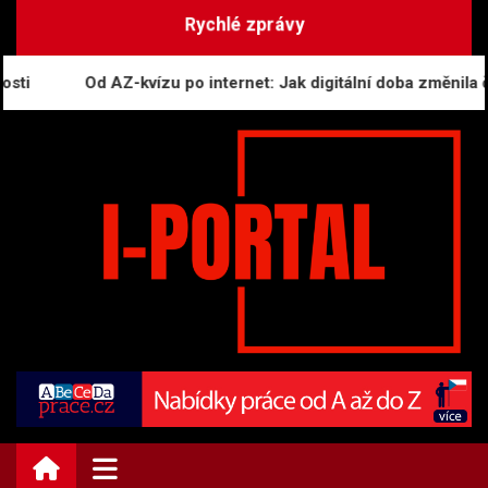
Skip
Rychlé zprávy
to
content
Od AZ-kvízu po internet: Jak digitální doba změnila čes
i-PORTAL.CZ | Zprávy
Informační portál