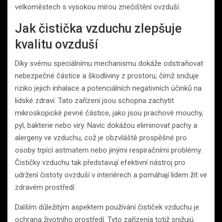
velkoměstech s vysokou mírou znečištění ovzduší.
Jak čistička vzduchu zlepšuje
kvalitu ovzduší
Díky svému speciálnímu mechanismu dokáže odstraňovat
nebezpečné částice a škodliviny z prostoru, čímž snižuje
riziko jejich inhalace a potenciálních negativních účinků na
lidské zdraví. Tato zařízení jsou schopna zachytit
mikroskopické pevné částice, jako jsou prachové mouchy,
pyl, bakterie nebo viry. Navíc dokážou eliminovat pachy a
alergeny ve vzduchu, což je obzvláště prospěšné pro
osoby trpící astmatem nebo jinými respiračními problémy.
Čističky vzduchu tak představují efektivní nástroj pro
udržení čistoty ovzduší v interiérech a pomáhají lidem žít ve
zdravém prostředí.
Dalším důležitým aspektem používání čističek vzduchu je
ochrana životního prostředí. Tyto zařízenía totiž snižujú