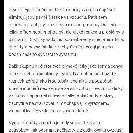
Prvním typem nečistot, které čističky vzduchu úspěšně
eliminují, jsou pevné částice ve vzduchu. Patří sem
například prach, pyl, roztoče a mikroorganismy. Důsledkem
jejich přítomnosti mohou být alergické reakce a problémy s
dýcháním. Čističky vzduchu jsou vybaveny speciálními filtry,
které tyto pevné částice zachytávají a udržují je mimo
dosah našeho dýchacího systému.
Další skupinu nečistot tvoří plynové látky jako formaldehyd,
benzen nebo oxid uhličitý. Tyto látky mohou pocházet z
různých zdrojů jako jsou tabák, chemikálie použité při
stavbě interiérů nebo emise ze silničního provozu. Čističky
vzduchu disponující aktivním uhlím dokážou tyto plyny
zachytit a neutralizovat, čímž přispívají k výraznému
zlepšení kvality vzduchu ve vašem domě.
Využití čističky vzduchu je tedy velmi efektivním
způsobem, jak odstranit nečistoty a zlepšit kvalitu ovzduší.