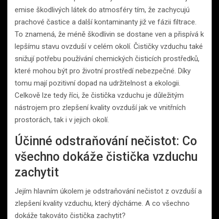
emise škodlivých látek do atmosféry tím, že zachycujú
prachové častice a další kontaminanty již ve fázii filtrace.
To znamená, že méně škodlivin se dostane ven a přispívá k
lepšímu stavu ovzduší v celém okolí. Čističky vzduchu také
snižují potřebu používání chemických čisticích prostředků,
které mohou být pro životní prostředí nebezpečné. Díky
tomu mají pozitivní dopad na udržitelnost a ekologii.
Celkově lze tedy říci, že čistička vzduchu je důležitým
nástrojem pro zlepšení kvality ovzduší jak ve vnitřních
prostorách, tak i v jejich okolí.
Účinné odstraňování nečistot: Co
všechno dokáže čistička vzduchu
zachytit
Jejím hlavním úkolem je odstraňování nečistot z ovzduší a
zlepšení kvality vzduchu, který dýcháme. A co všechno
dokáže takováto čistička zachytit?