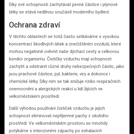
Díky své schopnosti zachytávat pevné částice i plynové
látky se stává nedílnou součástí moderního bydlení.
Ochrana zdraví
V těchto oblastech se totiž často setkáváme s vysokou
koncentrací škodlivých látek a znečištěním ovzduší, které
mohou negativně ovlivnit naše dýchací cesty a celkovou
kondici organismu. Čističky vzduchu mají schopnost
zachytit a odstranit různé druhy nebezpečných částic, jako
jsou prachové částice, pyl, bakterie, viry a dokonce i
chemické látky. Díky nim se tak snižuje riziko respiračních
onemocnění a alergických reakcí u lidí žijících ve
velkoměstském prostředí.
Další výhodou používání čističek vzduchu je jejich
schopnost eliminovat nepříjemné pachy z okolního
prostředí. Ve velkoměstském prostoru se mnohdy
potýkáme s intenzivními zápachy po exhalacích