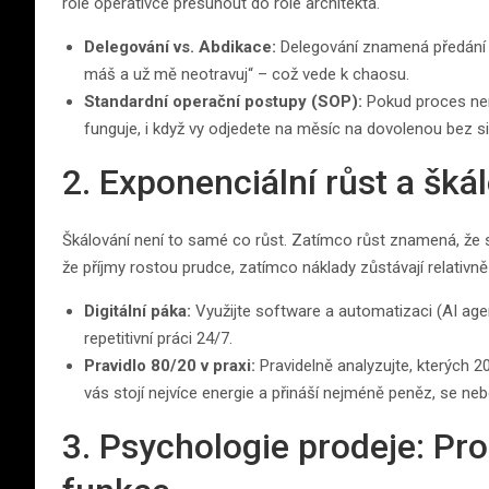
role operativce přesunout do role architekta.
Delegování vs. Abdikace:
Delegování znamená předání ú
máš a už mě neotravuj“ – což vede k chaosu.
Standardní operační postupy (SOP):
Pokud proces nemá
funguje, i když vy odjedete na měsíc na dovolenou bez si
2. Exponenciální růst a šká
Škálování není to samé co růst. Zatímco růst znamená, že se
že příjmy rostou prudce, zatímco náklady zůstávají relativně
Digitální páka:
Využijte software a automatizaci (AI agen
repetitivní práci 24/7.
Pravidlo 80/20 v praxi:
Pravidelně analyzujte, kterých 20
vás stojí nejvíce energie a přináší nejméně peněz, se nebo
3. Psychologie prodeje: Pro