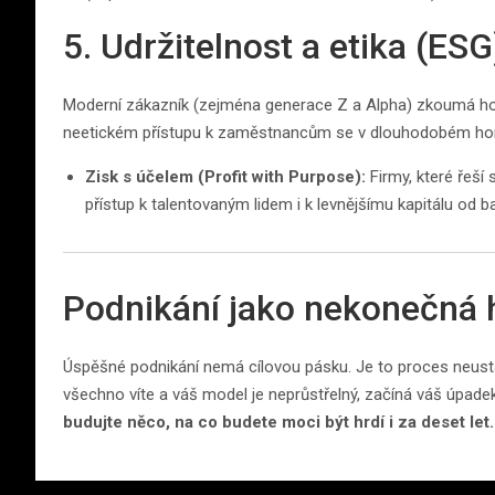
5. Udržitelnost a etika (ESG
Moderní zákazník (zejména generace Z a Alpha) zkoumá hod
neetickém přístupu k zaměstnancům se v dlouhodobém hori
Zisk s účelem (Profit with Purpose):
Firmy, které řeší
přístup k talentovaným lidem i k levnějšímu kapitálu od b
Podnikání jako nekonečná 
Úspěšné podnikání nemá cílovou pásku. Je to proces neustá
všechno víte a váš model je neprůstřelný, začíná váš úpadek.
budujte něco, na co budete moci být hrdí i za deset let.