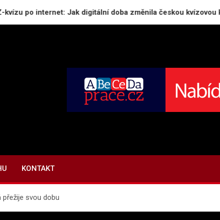
o internet: Jak digitální doba změnila českou kvízovou kulturu
HU
KONTAKT
á přežije svou dobu