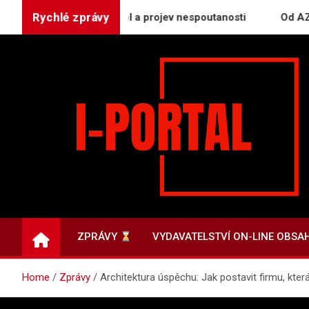
Skip
Rychlé zprávy
 duši, sociální tmel a projev nespoutanosti
Od AZ-kvízu p
to
content
i-PORTAL.CZ | Zprávy
Informační portál
ZPRÁVY
VYDAVATELSTVÍ ON-LINE OBSA
Home
Zprávy
Architektura úspěchu: Jak postavit firmu, kter