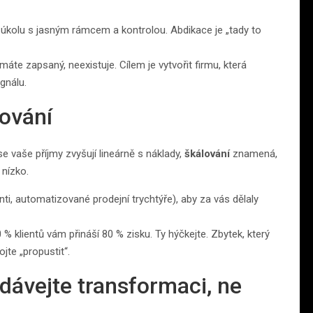
kolu s jasným rámcem a kontrolou. Abdikace je „tady to
te zapsaný, neexistuje. Cílem je vytvořit firmu, která
gnálu.
lování
 vaše příjmy zvyšují lineárně s náklady,
škálování
znamená,
 nízko.
ti, automatizované prodejní trychtýře), aby za vás dělaly
 % klientů vám přináší 80 % zisku. Ty hýčkejte. Zbytek, který
jte „propustit“.
dávejte transformaci, ne