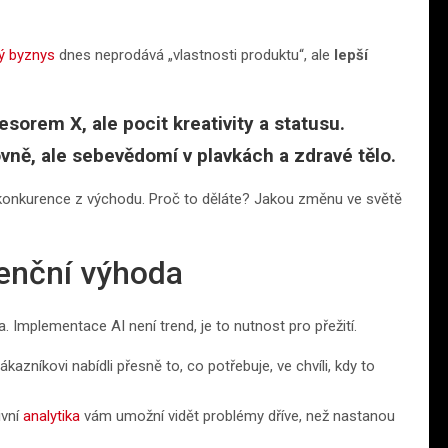
ý byznys
dnes neprodává „vlastnosti produktu“, ale
lepší
sorem X, ale pocit kreativity a statusu.
vně, ale sebevědomí v plavkách a zdravé tělo.
é konkurence z východu. Proč to děláte? Jakou změnu ve světě
renční výhoda
 Implementace AI není trend, je to nutnost pro přežití.
azníkovi nabídli přesně to, co potřebuje, ve chvíli, kdy to
ivní
analytika
vám umožní vidět problémy dříve, než nastanou