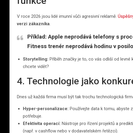
funkce
V roce 2026 jsou lidé imunní vůči agresivní reklamě.
Úspěšn
verzi zákazníka
.
Příklad:
Apple neprodává telefony s proce
Fitness trenér neprodává hodinu v posilo
Storytelling:
Příběh značky je to, co vás odliší od levn
chcete vidět?
4. Technologie jako konku
Dnes už každá firma musí být tak trochu technologická firma.
Hyper-personalizace:
Používejte data k tomu, abyste zák
potřebuje.
Efektivita operací:
Nástroje pro řízení projektů a predikt
(např. v cashflow nebo v dodavatelském řetězci).