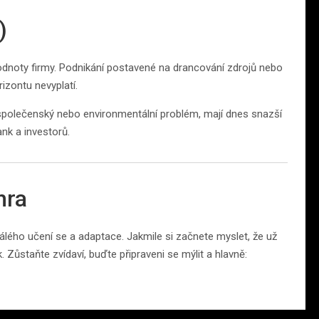
)
noty firmy. Podnikání postavené na drancování zdrojů nebo
zontu nevyplatí.
 společenský nebo environmentální problém, mají dnes snazší
ank a investorů.
hra
lého učení se a adaptace. Jakmile si začnete myslet, že už
 Zůstaňte zvídaví, buďte připraveni se mýlit a hlavně: